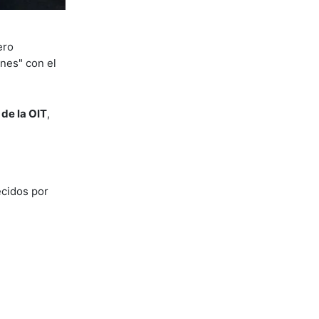
ero
ones" con el
de la OIT
,
ecidos por