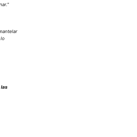
nar."
smantelar
 lo
 las