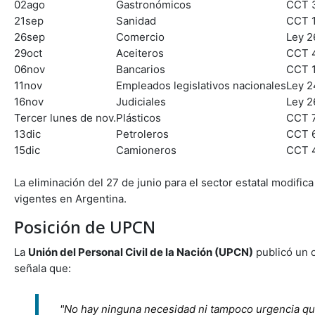
02ago
Gastronómicos
CCT 
21sep
Sanidad
CCT 
26sep
Comercio
Ley 2
29oct
Aceiteros
CCT 
06nov
Bancarios
CCT 
11nov
Empleados legislativos nacionales
Ley 2
16nov
Judiciales
Ley 2
Tercer lunes de nov.
Plásticos
CCT 
13dic
Petroleros
CCT 
15dic
Camioneros
CCT 
La eliminación del 27 de junio para el sector estatal modific
vigentes en Argentina
.
Posición de UPCN
La
Unión del Personal Civil de la Nación (UPCN)
publicó un 
señala que:
"No hay ninguna necesidad ni tampoco urgencia que