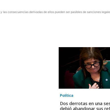
 y las consecuencias derivadas de ellos pueden ser pasibles de sanciones legale
Política
Dos derrotas en una ses
debió abandonar sus r