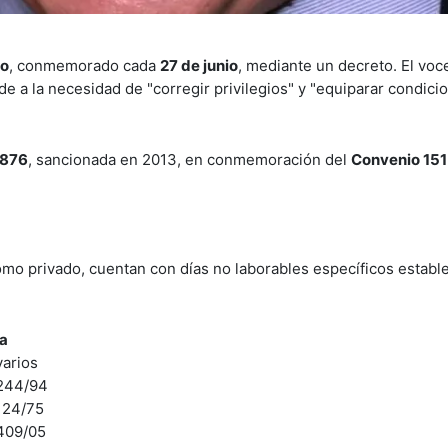
do
, conmemorado cada
27 de junio
, mediante un decreto. El voc
e a la necesidad de "corregir privilegios" y "equiparar condici
.876
, sancionada en 2013, en conmemoración del
Convenio 151 
omo privado, cuentan con días no laborables específicos establ
a
arios
244/94
124/75
409/05