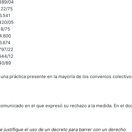
389/04
122/75
6.541
420/05
18/75
4.600
6.674
797/22
644/12
40/89
a una práctica presente en la mayoría de los convenios colectivo
comunicado en el que expresó su rechazo a la medida. En el d
 justifique el uso de un decreto para barrer con un derecho