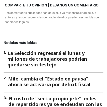
COMPARTE TU OPINION | DEJANOS UN COMENTARIO
Los comentarios publicados son de exclusiva responsabilidad de sus
autores y las consecuencias derivadas de ellos pueden ser pasibles de
sanciones legales.
Noticias más leídas
La Selección regresará el lunes y
1
.
millones de trabajadores podrían
quedarse sin festejo
Milei cambia el "Estado en pausa":
2
.
ahora se activaría por déficit fiscal
El costo de "ser tu propio jefe": miles
3
.
de repartidores ya se endeudan con las