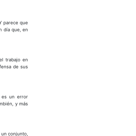
Y parece que
n día que, en
el trabajo en
efensa de sus
 es un error
ambién, y más
 un conjunto,