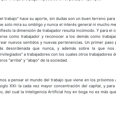
del trabajo" hace su aporte, sin dudas son un buen terreno para
ue solo mira su ombligo y nunca el interés general ni mucho me
fiesto la dimensión de trabajador resulta incómodo. Y para el c
cerse como trabajador y reconocer a los demás como trabaja
crear nuevos sentidos y nuevas pertenencias. Un primer paso 
 más desordenada que nunca, y además sobre la que nos
vilegiados" a trabajadores con los cuales otros trabajadores d
os "arriba" y "abajo" de la sociedad.
arnos a pensar el mundo del trabajo que viene en los próximos 
glo XXI: la cada vez mayor concentración del capital, y par
, del cual la Inteligencia Artificial hoy en boga no es más que