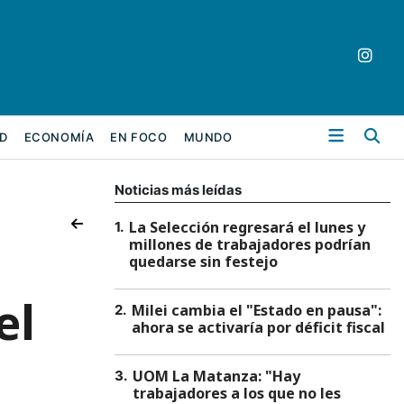
Bu
D
ECONOMÍA
EN FOCO
MUNDO
Noticias más leídas
La Selección regresará el lunes y
1
.
millones de trabajadores podrían
quedarse sin festejo
el
Milei cambia el "Estado en pausa":
2
.
ahora se activaría por déficit fiscal
UOM La Matanza: "Hay
3
.
trabajadores a los que no les