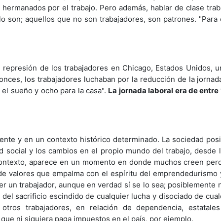
hermanados por el trabajo. Pero además, hablar de clase tra
 lo son; aquellos que no son trabajadores, son patrones. "Para
el represión de los trabajadores en Chicago, Estados Unidos, 
nces, los trabajadores luchaban por la reducción de la jornada
 el sueño y ocho para la casa".
La jornada laboral era de entre 
iente y en un contexto histórico determinado. La sociedad posin
ad social y los cambios en el propio mundo del trabajo, desde 
 contexto, aparece en un momento en donde muchos creen perdi
 y de valores que empalma con el espíritu del emprendedurismo 
er un trabajador, aunque en verdad sí se lo sea; posiblemente n
 del sacrificio escindido de cualquier lucha y disociado de cua
r otros trabajadores, en relación de dependencia, estatale
n que ni siquiera paga impuestos en el país, por ejemplo.