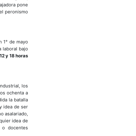
bajadora pone
 el peronismo
un 1° de mayo
 laboral bajo
12 y 18 horas
dustrial, los
los ochenta a
da la batalla
y idea de ser
o asalariado,
lquier idea de
s o docentes