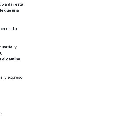
o a dar esta
de que una
 necesidad
dustria
, y
s,
r el camino
es
, y expresó
s.