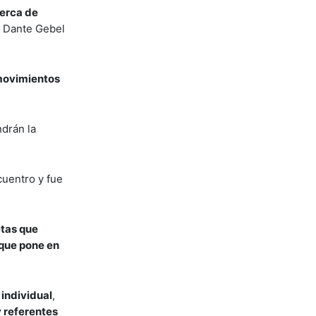
cerca de
e Dante Gebel
 movimientos
ndrán la
ncuentro y fue
etas que
 que pone en
 individual
,
y referentes