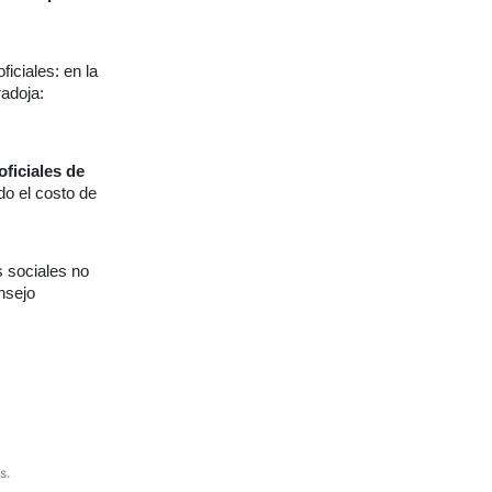
iciales: en la
radoja:
ficiales de
do el costo de
s sociales no
nsejo
s.