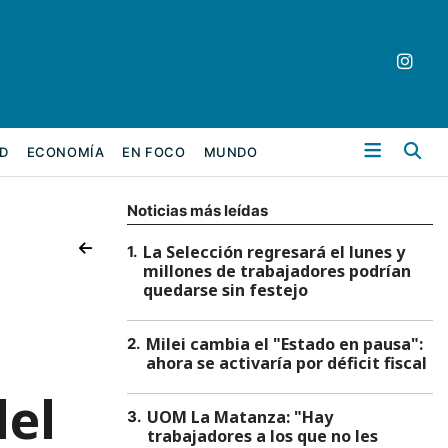
Bu
D
ECONOMÍA
EN FOCO
MUNDO
Noticias más leídas
La Selección regresará el lunes y
1
.
millones de trabajadores podrían
quedarse sin festejo
o
Milei cambia el "Estado en pausa":
2
.
ahora se activaría por déficit fiscal
del
UOM La Matanza: "Hay
3
.
trabajadores a los que no les