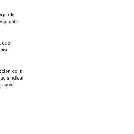
segunda
adaptable
, que
 por
cción de la
go sindical
gremial