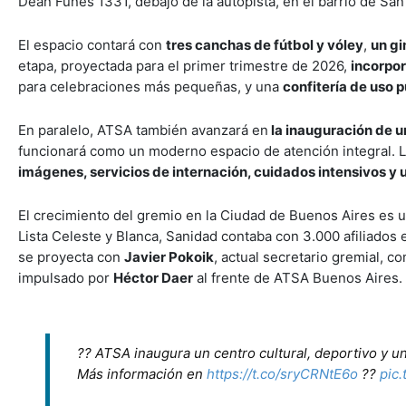
Dean Funes 1331, debajo de la autopista, en el barrio de San 
El espacio contará con
tres canchas de fútbol y vóley
,
un gi
etapa, proyectada para el primer trimestre de 2026,
incorpor
para celebraciones más pequeñas, y una
confitería de uso 
En paralelo, ATSA también avanzará en
la inauguración de u
funcionará como un moderno espacio de atención integral. L
imágenes, servicios de internación, cuidados intensivos y 
El crecimiento del gremio en la Ciudad de Buenos Aires es 
Lista Celeste y Blanca, Sanidad contaba con 3.000 afiliados e
se proyecta con
Javier Pokoik
, actual secretario gremial, c
impulsado por
Héctor Daer
al frente de ATSA Buenos Aires.
?? ATSA inaugura un centro cultural, deportivo y u
Más información en
https://t.co/sryCRNtE6o
??
pic