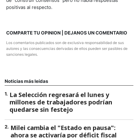
de "construir consensos" pero no había respuestas
positivas al respecto.
COMPARTE TU OPINION | DEJANOS UN COMENTARIO
Los comentarios publicados son de exclusiva responsabilidad de sus
autores y las consecuencias derivadas de ellos pueden ser pasibles de
sanciones legales.
Noticias más leídas
La Selección regresará el lunes y
1
.
millones de trabajadores podrían
quedarse sin festejo
Milei cambia el "Estado en pausa":
2
.
ahora se activaría por déficit fiscal