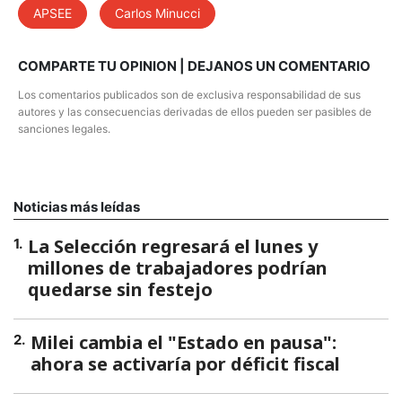
#Hashtag
APSEE
Carlos Minucci
COMPARTE TU OPINION | DEJANOS UN COMENTARIO
Los comentarios publicados son de exclusiva responsabilidad de sus
autores y las consecuencias derivadas de ellos pueden ser pasibles de
sanciones legales.
Noticias más leídas
La Selección regresará el lunes y
1
.
millones de trabajadores podrían
quedarse sin festejo
Milei cambia el "Estado en pausa":
2
.
ahora se activaría por déficit fiscal