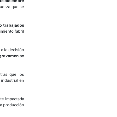
 de diciembre
fuerza que se
o trabajados
miento fabril
a la decisión
 gravamen se
tras que los
industrial en
nte impactada
la producción