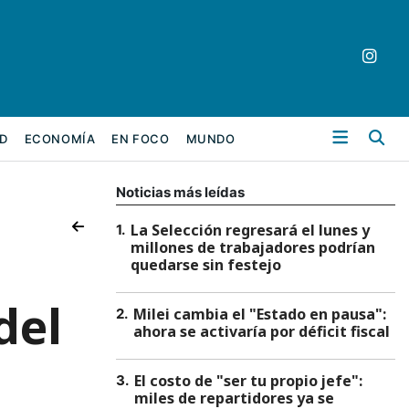
Bu
D
ECONOMÍA
EN FOCO
MUNDO
Noticias más leídas
La Selección regresará el lunes y
1
.
millones de trabajadores podrían
quedarse sin festejo
del
Milei cambia el "Estado en pausa":
2
.
ahora se activaría por déficit fiscal
El costo de "ser tu propio jefe":
3
.
miles de repartidores ya se