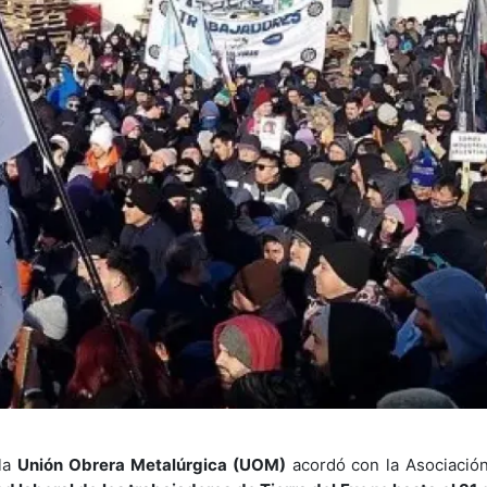
 la
Unión Obrera Metalúrgica (UOM)
acordó con la Asociación