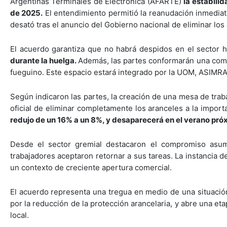
Argentinas Terminales de Electrónica (AFARTE)
la estabili
de 2025.
El entendimiento permitió la reanudación inmediata
desató tras el anuncio del Gobierno nacional de eliminar los
El acuerdo garantiza que no habrá despidos en el sector h
durante la huelga.
Además, las partes conformarán una comi
fueguino. Este espacio estará integrado por la UOM, ASIMRA,
Según indicaron las partes, la creación de una mesa de traba
oficial de eliminar completamente los aranceles a la import
redujo de un 16% a un 8%, y desaparecerá en el verano pró
Desde el sector gremial destacaron el compromiso asum
trabajadores aceptaron retornar a sus tareas. La instancia d
un contexto de creciente apertura comercial.
El acuerdo representa una tregua en medio de una situación 
por la reducción de la protección arancelaria, y abre una et
local.