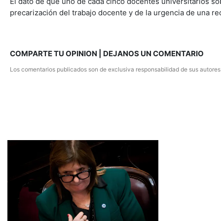
El dato de que uno de cada cinco docentes universitarios so
precarización del trabajo docente y de la urgencia de una r
COMPARTE TU OPINION | DEJANOS UN COMENTARIO
Los comentarios publicados son de exclusiva responsabilidad de sus autores