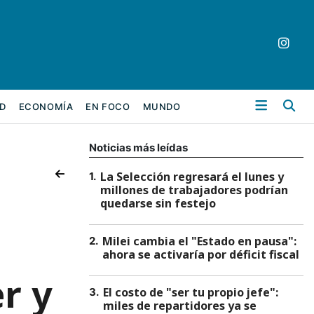
Bu
D
ECONOMÍA
EN FOCO
MUNDO
Noticias más leídas
La Selección regresará el lunes y
1
.
millones de trabajadores podrían
quedarse sin festejo
Milei cambia el "Estado en pausa":
2
.
ahora se activaría por déficit fiscal
r y
El costo de "ser tu propio jefe":
3
.
miles de repartidores ya se