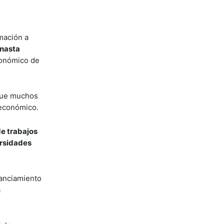
rmación a
anasta
conómico de
 que muchos
 económico.
de trabajos
ersidades
nanciamiento
a