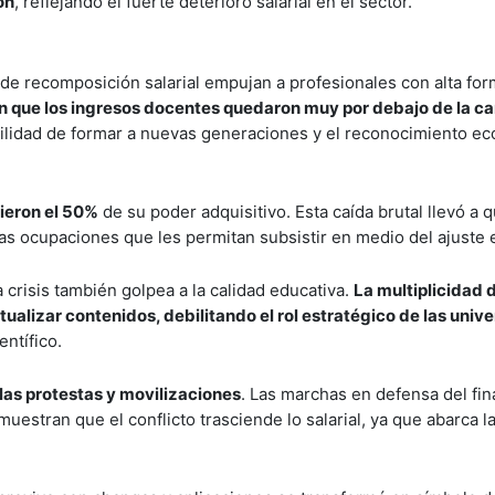
on
, reflejando el fuerte deterioro salarial en el sector.
lta de recomposición salarial empujan a profesionales con alta fo
n que los ingresos docentes quedaron muy por debajo de la c
abilidad de formar a nuevas generaciones y el reconocimiento e
ieron el 50%
de su poder adquisitivo. Esta caída brutal llevó a
tras ocupaciones que les permitan subsistir en medio del ajuste
a crisis también golpea a la calidad educativa.
La multiplicidad 
tualizar contenidos, debilitando el rol estratégico de las univ
ntífico.
las protestas y movilizaciones
. Las marchas en defensa del fi
muestran que el conflicto trasciende lo salarial, ya que abarca l