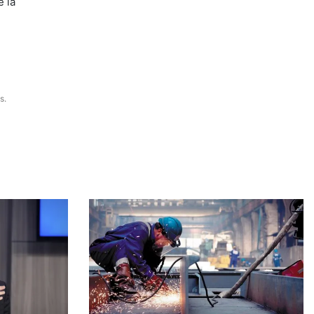
e la
s.