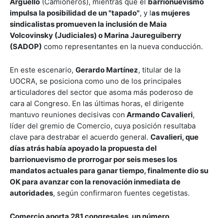
Argüello
(Camioneros), mientras que el
barrionuevismo
impulsa la posibilidad de un "tapado"
, y l
as mujeres
sindicalistas promueven la inclusión de Maia
Volcovinsky (Judiciales) o Marina Jaureguiberry
(SADOP)
como representantes en la nueva conducción.
En este escenario,
Gerardo Martínez
, titular de la
UOCRA, se posiciona como uno de los principales
articuladores del sector que asoma más poderoso de
cara al Congreso. En las últimas horas, el dirigente
mantuvo reuniones decisivas con
Armando Cavalieri
,
líder del gremio de Comercio, cuya posición resultaba
clave para destrabar el acuerdo general.
Cavalieri, que
días atrás había apoyado la propuesta del
barrionuevismo de prorrogar por seis meses los
mandatos actuales para ganar tiempo, finalmente dio su
OK para avanzar con la renovación inmediata de
autoridades
, según confirmaron fuentes cegetistas.
Comercio aporta 281 congresales, un número