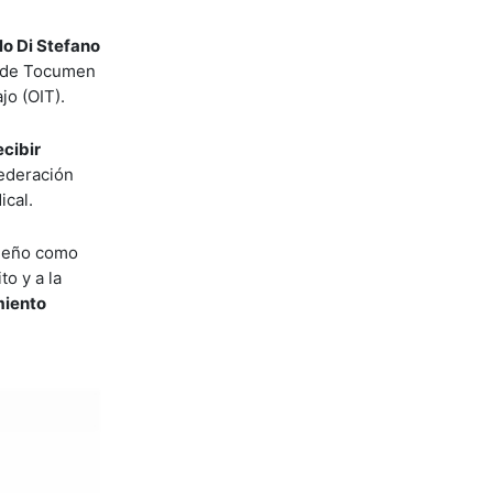
lo Di Stefano
al de Tocumen
jo (OIT).
ecibir
federación
ical.
ameño como
to y a la
miento