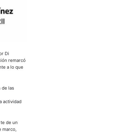
or Di
ción remarcó
nte a lo que
 de las
a actividad
rte de un
se marco,