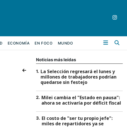
Bu
D
ECONOMÍA
EN FOCO
MUNDO
Noticias más leídas
La Selección regresará el lunes y
1
.
millones de trabajadores podrían
quedarse sin festejo
Milei cambia el "Estado en pausa":
2
.
ahora se activaría por déficit fiscal
El costo de "ser tu propio jefe":
3
.
miles de repartidores ya se