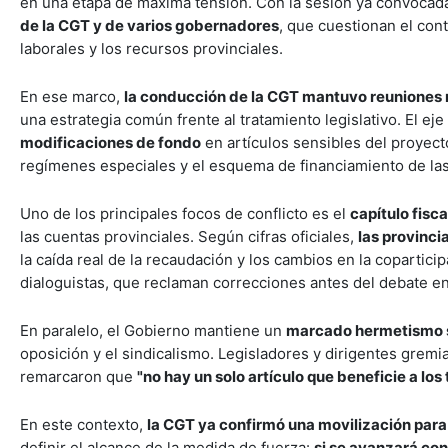
en una etapa de máxima tensión. Con la sesión ya convocada 
de la CGT y de varios gobernadores
, que cuestionan el cont
laborales y los recursos provinciales.
En ese marco,
la conducción de la CGT mantuvo reuniones 
una estrategia común frente al tratamiento legislativo. El ej
modificaciones de fondo
en artículos sensibles del proyect
regímenes especiales y el esquema de financiamiento de las
Uno de los principales focos de conflicto es el
capítulo fisc
las cuentas provinciales. Según cifras oficiales,
las provinci
la caída real de la recaudación y los cambios en la coparti
dialoguistas, que reclaman correcciones antes del debate en 
En paralelo, el Gobierno mantiene un
marcado hermetismo so
oposición y el sindicalismo. Legisladores y dirigentes gremi
remarcaron que
"no hay un solo artículo que beneficie a los
En este contexto,
la CGT ya confirmó una movilización para 
definir el alcance de la medida de fuerza:
si se avanzará con