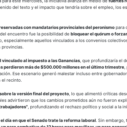
para este miércoles, la iniciativa avanza en medio de
fuertes 
enido del texto y el impacto que tendría sobre el empleo, los e
reservadas con mandatarios provinciales del peronismo
para 
e del encuentro fue la posibilidad de
bloquear el quórum o forza
o, especialmente aquellos vinculados a los convenios colectivos
 provincias.
al vinculado al impuesto a las Ganancias
, que profundizaría el d
as perdieron más de $500.000 millones en el último trimestre
,
cipación. Ese escenario generó malestar incluso entre gobernado
el recinto.
bre la versión final del proyecto
, lo que alimentó críticas des
ales advirtieron que los cambios prometidos aún no fueron expl
 trabajadores"
, profundizando el rechazo político y social a la ini
el día en que el Senado trate la reforma laboral
. Sin embargo, 
 un paro combativo de 12 horas para movilizar, un paro genera