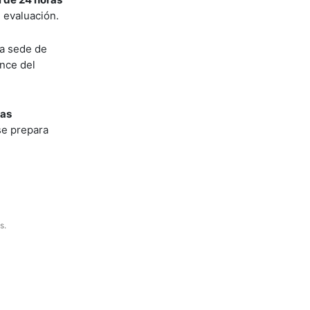
n evaluación.
la sede de
ance del
las
se prepara
s.