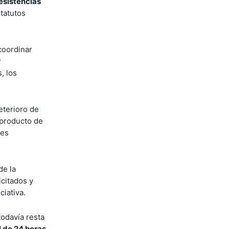
resistencias
statutos
coordinar
r
, los
eterioro de
 producto de
res
de la
icitados y
ciativa.
todavía resta
l de 24 horas