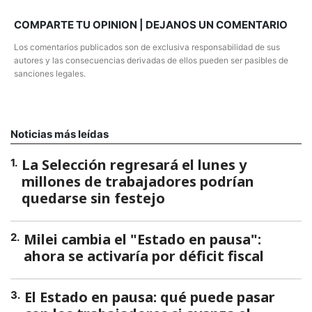
COMPARTE TU OPINION | DEJANOS UN COMENTARIO
Los comentarios publicados son de exclusiva responsabilidad de sus
autores y las consecuencias derivadas de ellos pueden ser pasibles de
sanciones legales.
Noticias más leídas
La Selección regresará el lunes y
1
.
millones de trabajadores podrían
quedarse sin festejo
Milei cambia el "Estado en pausa":
2
.
ahora se activaría por déficit fiscal
El Estado en pausa: qué puede pasar
3
.