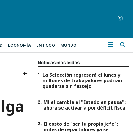
Bu
D
ECONOMÍA
EN FOCO
MUNDO
Noticias más leídas
La Selección regresará el lunes y
1
.
millones de trabajadores podrían
quedarse sin festejo
alga
Milei cambia el "Estado en pausa":
2
.
ahora se activaría por déficit fiscal
El costo de "ser tu propio jefe":
3
.
miles de repartidores ya se