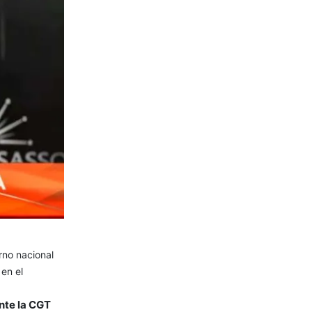
rno nacional
 en el
te la CGT