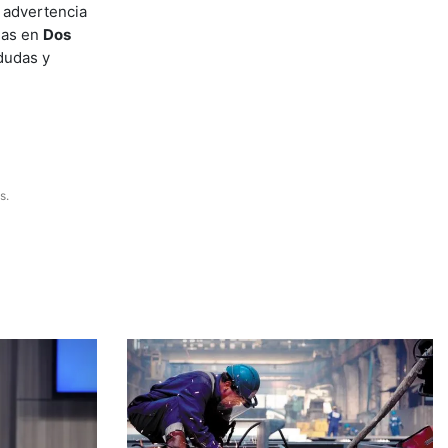
a advertencia
adas en
Dos
 dudas y
s.