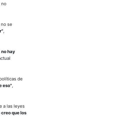
a no
 no se
r"
,
, no hay
actual
políticas de
e eso"
,
 a las leyes
 creo que los