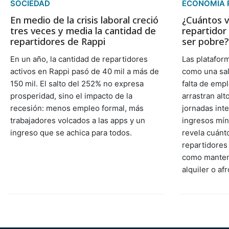
SOCIEDAD
ECONOMÍA 
En medio de la crisis laboral creció
¿Cuántos v
tres veces y media la cantidad de
repartidor
repartidores de Rappi
ser pobre?
En un año, la cantidad de repartidores
Las platafor
activos en Rappi pasó de 40 mil a más de
como una sal
150 mil. El salto del 252% no expresa
falta de emp
prosperidad, sino el impacto de la
arrastran alt
recesión: menos empleo formal, más
jornadas int
trabajadores volcados a las apps y un
ingresos mín
ingreso que se achica para todos.
revela cuánto
repartidores
como mantene
alquiler o af