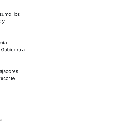
nsumo, los
s y
omía
l Gobierno a
ajadores,
recorte
s.