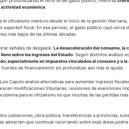
guir profundizando el recorte del gasto público, mientras
crece
la actividad económica
.
 el oficialismo mantuvo desde el inicio de la gestión libertaria,
l superávit fiscal. En ese período, el gasto público cayó cerca 
eles más bajos de las últimas décadas.
trar señales de desgaste.
La desaceleración del consumo, la c
lleno sobre los ingresos del Estado
. Según distintos análisis 
ión, especialmente en impuestos vinculados al consumo y a la
 fuentes de financiamiento sin profundizar aún más el ajuste.
uis Caputo analiza alternativas para aumentar ingresos fiscale
arecen modificaciones tributarias, revisiones de exenciones imp
problema para el oficialismo es que muchas de las partidas más
re jubilaciones, obra pública, transferencias a provincias, subs
tas advierten que continuar recortando sobre esas áreas podría