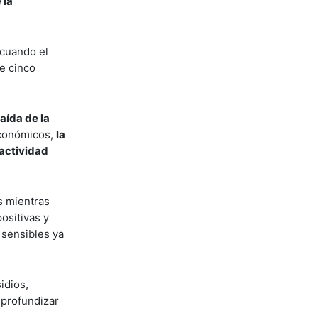
 la
 cuando el
de cinco
aída de la
económicos,
la
 actividad
s mientras
ositivas y
 sensibles ya
idios,
 profundizar