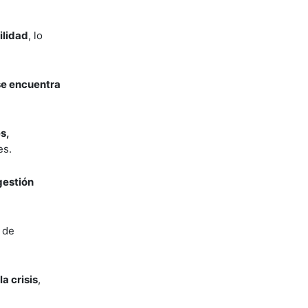
ilidad
, lo
 se encuentra
s,
es.
gestión
 de
a crisis
,