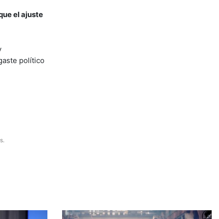
que el ajuste
y
aste político
s.