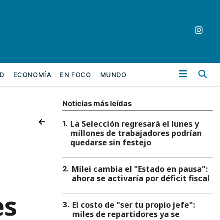
Bu
D
ECONOMÍA
EN FOCO
MUNDO
Noticias más leídas
La Selección regresará el lunes y
1
.
millones de trabajadores podrían
quedarse sin festejo
Milei cambia el "Estado en pausa":
2
.
ahora se activaría por déficit fiscal
es
El costo de "ser tu propio jefe":
3
.
miles de repartidores ya se