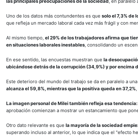
las principales preocupaciones de la sociedad
, en paralelo
Uno de los datos más contundentes es que
solo el 7,3% de 
que refleja un mercado laboral cada vez más frágil y con m
Al mismo tiempo,
el 29% de los trabajadores afirma que tie
en situaciones laborales inestables
, consolidando un escena
En ese sentido, las encuestas muestran que
la desocupación
ubicándose detrás de la corrupción (34,9%) y por encima de
Este deterioro del mundo del trabajo se da en paralelo a un
alcanza el 59,8%, mientras que la positiva queda en 37,2%
La imagen personal de Milei también refleja esa tendencia
aprobación comienzan a mostrar un estancamiento que pone e
Otro dato relevante es que
la mayoría de la sociedad empiez
superando incluso al anterior, lo que indica que el "efecto h