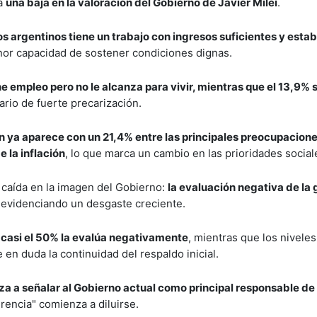
 a
una baja en la valoración del Gobierno de Javier Milei
.
los argentinos tiene un trabajo con ingresos suficientes y estab
enor capacidad de sostener condiciones dignas.
ne empleo pero no le alcanza para vivir, mientras que el 13,9%
rio de fuerte precarización.
 ya aparece con un 21,4% entre las principales preocupacione
 la inflación
, lo que marca un cambio en las prioridades social
a caída en la imagen del Gobierno:
la evaluación negativa de la 
, evidenciando un desgaste creciente.
: casi el 50% la evalúa negativamente
, mientras que los niveles
n duda la continuidad del respaldo inicial.
a a señalar al Gobierno actual como principal responsable de l
erencia" comienza a diluirse.