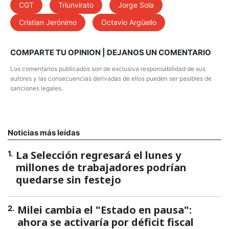
CGT
Triunvirato
Jorge Sola
Cristian Jerónimo
Octavio Argüello
COMPARTE TU OPINION | DEJANOS UN COMENTARIO
Los comentarios publicados son de exclusiva responsabilidad de sus
autores y las consecuencias derivadas de ellos pueden ser pasibles de
sanciones legales.
Noticias más leídas
La Selección regresará el lunes y
1
.
millones de trabajadores podrían
quedarse sin festejo
Milei cambia el "Estado en pausa":
2
.
ahora se activaría por déficit fiscal