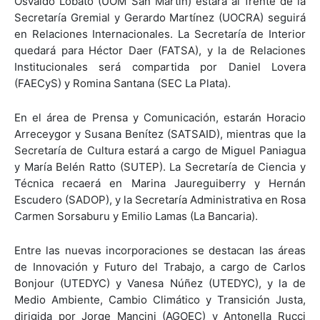
Osvaldo Lobato (UOM San Martín) estará al frente de la
Secretaría Gremial y Gerardo Martínez (UOCRA) seguirá
en Relaciones Internacionales. La Secretaría de Interior
quedará para Héctor Daer (FATSA), y la de Relaciones
Institucionales será compartida por Daniel Lovera
(FAECyS) y Romina Santana (SEC La Plata).
En el área de Prensa y Comunicación, estarán Horacio
Arreceygor y Susana Benítez (SATSAID), mientras que la
Secretaría de Cultura estará a cargo de Miguel Paniagua
y María Belén Ratto (SUTEP). La Secretaría de Ciencia y
Técnica recaerá en Marina Jaureguiberry y Hernán
Escudero (SADOP), y la Secretaría Administrativa en Rosa
Carmen Sorsaburu y Emilio Lamas (La Bancaria).
Entre las nuevas incorporaciones se destacan las áreas
de Innovación y Futuro del Trabajo, a cargo de Carlos
Bonjour (UTEDYC) y Vanesa Núñez (UTEDYC), y la de
Medio Ambiente, Cambio Climático y Transición Justa,
dirigida por Jorge Mancini (AGOEC) y Antonella Rucci