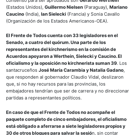
consenso para ser aprobados son
Gerardo Werthein
(Estados Unidos),
Guillermo Nielsen
(Paraguay),
Mariano
Caucino
(India),
Ian Sielecki
(Francia) y Sonia Cavallo
(Organización de los Estados Americanos-OEA).
El Frente de Todos cuenta con 33 legisladores en el
Senado, a cuatro del quórum. Una parte de los
representantes del kirchnerismo en la comisión de
Acuerdos apoyaron a Werthein, Sielecki y Caucino. El
oficialismo y la oposición no kirchnerista suman 39
. Los
santacruceños
José María Carambia y Natalia Gadano
,
que responden al gobernador Claudio Vidal, deslizaron
que, si no hay recursos para las provincias, los
embajadores tendrían que ser de carrera y no direccionar
partidas a representantes políticos.
En caso de que el Frente de Todos no acompañe el
paquete completo de cinco embajadores, el oficialismo
está obligado a aferrarse a siete legisladores propios y
30 de otros bloques para salvar la sesió
n, sin contar